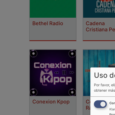
Bethel Radio
Cadena
Cristiana P
Uso d
Por favor, el
obtener más 
Conexion Kpop
Corporació
Con
Radial E&L
Kla
Pro