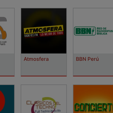
Atmosfera
BBN Perú