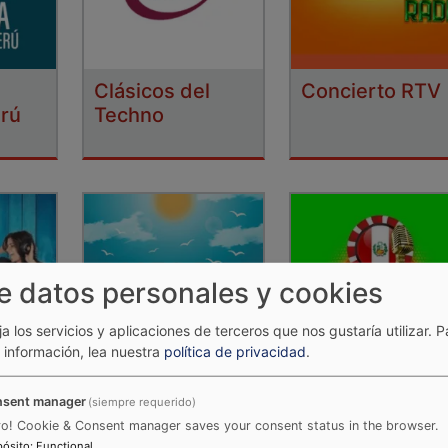
Clásicos del
Concierto RTV
erú
Techno
e datos personales y cookies
ija los servicios y aplicaciones de terceros que nos gustaría utilizar.
P
información, lea nuestra
política de privacidad
.
n
Cumbia Radio
Cumbia Total
sent manager
(siempre requerido)
ro! Cookie & Consent manager saves your consent status in the browser.
pósito
:
Functional