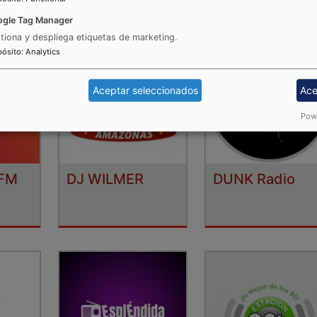
gle Tag Manager
tiona y despliega etiquetas de marketing.
pósito
:
Analytics
Aceptar seleccionados
Ace
Powe
 FM
DJ WILMER
DUNK Radio