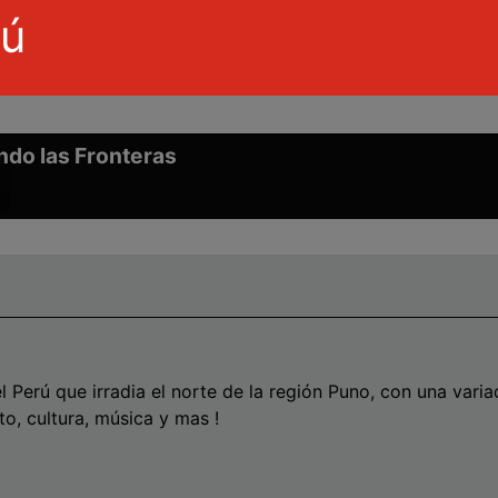
rú
do las Fronteras
wn
e
se
 Perú que irradia el norte de la región Puno, con una varia
o, cultura, música y mas !