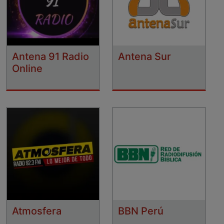
Antena 91 Radio
Antena Sur
Online
Atmosfera
BBN Perú