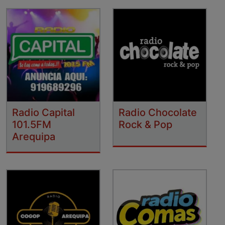
Radio Capital
Radio Chocolate
101.5FM
Rock & Pop
Arequipa