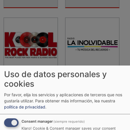
Uso de datos personales y
Kool Rock Radio
La Inolvidable
cookies
Por favor, elija los servicios y aplicaciones de terceros que nos
gustaría utilizar.
Para obtener más información, lea nuestra
política de privacidad
.
Consent manager
(siempre requerido)
Klaro! Cookie & Consent manager saves your consent