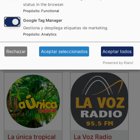
status in the browser.
Propósito
:
Functional
Google Tag Manager
Gestiona y despliega etiquetas de marketing.
Propósito
:
Analytics
La Karibeña
La RocknPop
Rechazar
Aceptar seleccionados
Aceptar todos
Powered by Klaro!
La única tropical
La Voz Radio