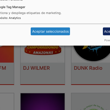
gle Tag Manager
tiona y despliega etiquetas de marketing.
pósito
:
Analytics
Aceptar seleccionados
Ace
Powe
 FM
DJ WILMER
DUNK Radio