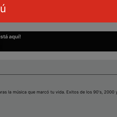
rú
stá aquí!
wn
e
se
as la música que marcó tu vida. Exitos de los 90's, 2000 