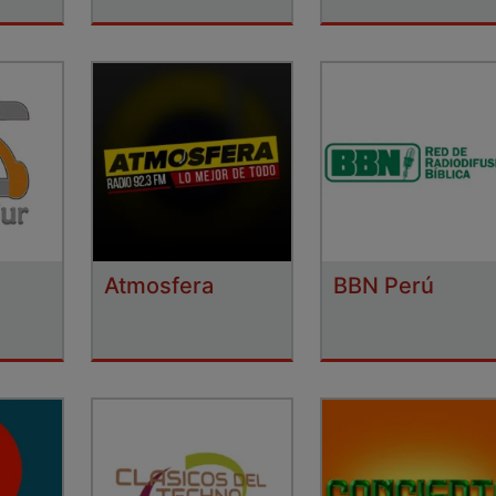
Atmosfera
BBN Perú