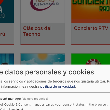
Clásicos del
Concierto RTV
erú
Techno
e datos personales y cookies
ija los servicios y aplicaciones de terceros que nos gustaría utilizar.
P
información, lea nuestra
política de privacidad
.
sent manager
(siempre requerido)
n
Cumbia Radio
Cumbia Total
ro! Cookie & Consent manager saves your consent status in the browser.
pósito
:
Functional