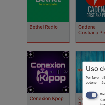
Bethel Radio
Cadena
Cristiana P
Uso d
Por favor, el
obtener más 
Con
Conexion Kpop
Corporació
Kla
Radial E&L
Pro