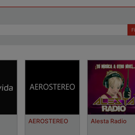
F
AEROSTEREO
Alesta Radio