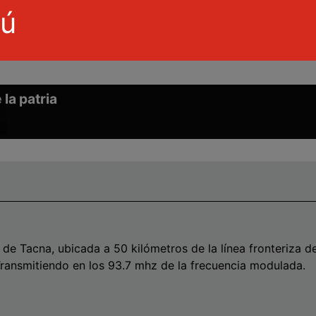
rú
 la patria
wn
e
se
de Tacna, ubicada a 50 kilómetros de la línea fronteriza de
Transmitiendo en los 93.7 mhz de la frecuencia modulada.