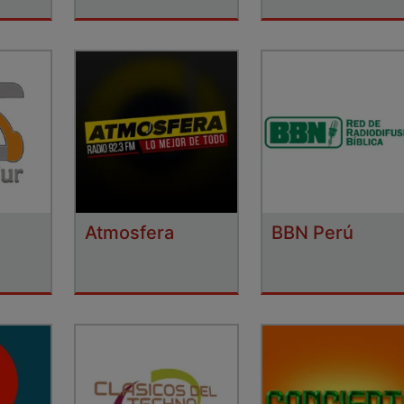
Atmosfera
BBN Perú