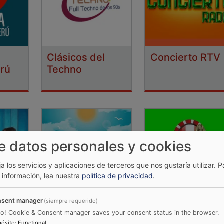
Clásicos del
Concierto RTV
erú
Techno
e datos personales y cookies
ija los servicios y aplicaciones de terceros que nos gustaría utilizar.
P
información, lea nuestra
política de privacidad
.
sent manager
(siempre requerido)
n
Cumbia Radio
Cumbia Total
ro! Cookie & Consent manager saves your consent status in the browser.
pósito
:
Functional