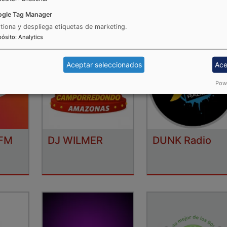
gle Tag Manager
tiona y despliega etiquetas de marketing.
pósito
:
Analytics
Aceptar seleccionados
Ace
Powe
 FM
DJ WILMER
DUNK Radio