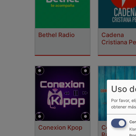
Bethel Radio
Cadena
Cristiana P
Uso d
Por favor, el
obtener más 
Con
Conexion Kpop
Corporació
Kla
Radial E&L
Pro