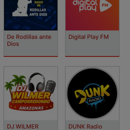
De Rodillas ante
Digital Play FM
Dios
DJ WILMER
DUNK Radio