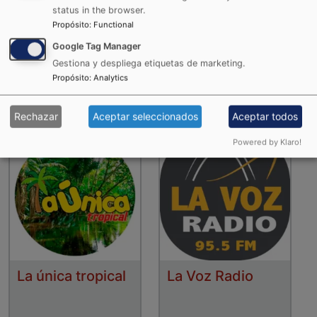
status in the browser.
Propósito
:
Functional
Google Tag Manager
La Karibeña
La RocknPop
Gestiona y despliega etiquetas de marketing.
Propósito
:
Analytics
Rechazar
Aceptar seleccionados
Aceptar todos
Powered by Klaro!
La única tropical
La Voz Radio