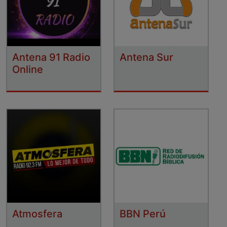
Antena 91 Radio
Antena Sur
Online
Atmosfera
BBN Perú