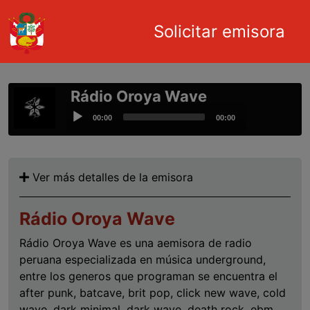
Main navigation
Solicitar emisora
Pasar al contenido principal
Rádio Oroya Wave
Audio
00:00
00:00
Player
Ver más detalles de la emisora
Rádio Oroya Wave
Rádio Oroya Wave es una aemisora de radio
peruana especializada en música underground,
entre los generos que programan se encuentra el
after punk, batcave, brit pop, click new wave, cold
wave, dark minimal, dark wave, death rock, ebm,