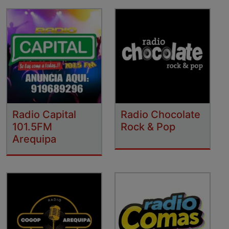
Radio Capital
Radio Chocolate
101.5FM
Rock & Pop
Arequipa