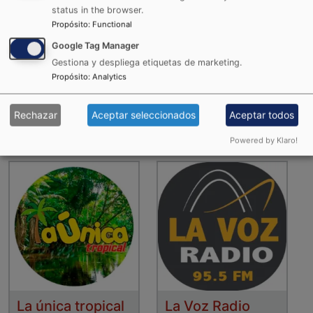
status in the browser.
Propósito
:
Functional
Google Tag Manager
Gestiona y despliega etiquetas de marketing.
Propósito
:
Analytics
La Karibeña
La RocknPop
Rechazar
Aceptar seleccionados
Aceptar todos
Powered by Klaro!
La única tropical
La Voz Radio