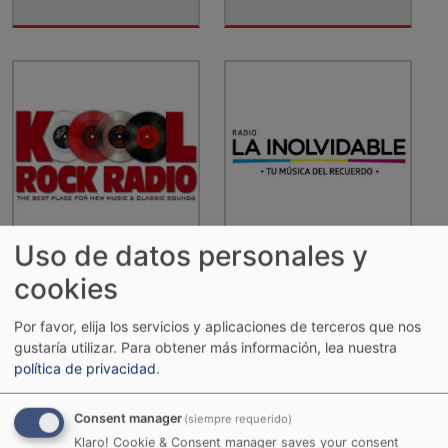
Uso de datos personales y
Kool Rock Radio
La Inolvidable
cookies
Por favor, elija los servicios y aplicaciones de terceros que nos
gustaría utilizar.
Para obtener más información, lea nuestra
política de privacidad
.
Consent manager
(siempre requerido)
Klaro! Cookie & Consent manager saves your consent