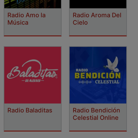
Radio Amo la
Radio Aroma Del
Música
Cielo
Radio Baladitas
Radio Bendición
Celestial Online