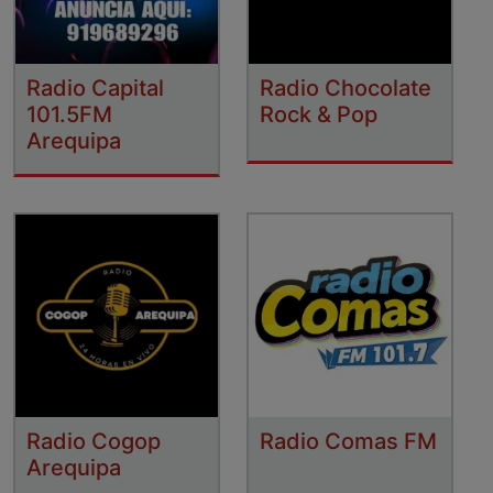
Radio Capital
Radio Chocolate
101.5FM
Rock & Pop
Arequipa
Radio Cogop
Radio Comas FM
Arequipa