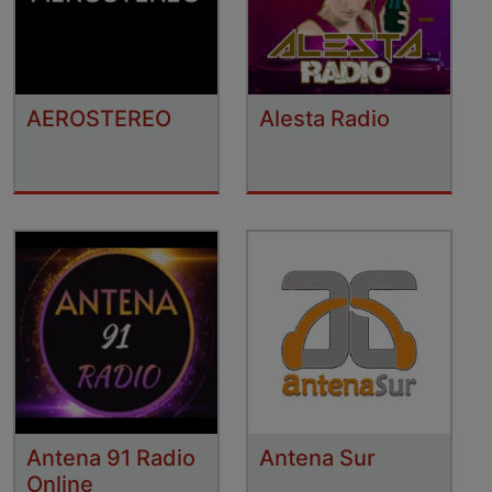
AEROSTEREO
Alesta Radio
Antena 91 Radio
Antena Sur
Online