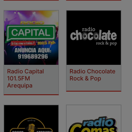
Radio Capital
Radio Chocolate
101.5FM
Rock & Pop
Arequipa