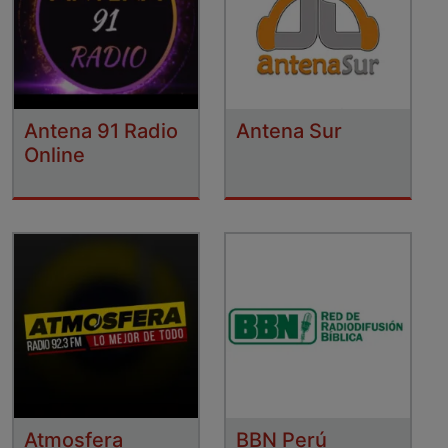
Antena 91 Radio
Antena Sur
Online
Atmosfera
BBN Perú