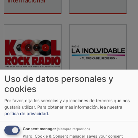
Internacional
Uso de datos personales y
cookies
Kool Rock Radio
La Inolvidable
Por favor, elija los servicios y aplicaciones de terceros que nos
gustaría utilizar.
Para obtener más información, lea nuestra
política de privacidad
.
Consent manager
(siempre requerido)
Klaro! Cookie & Consent manager saves your consent