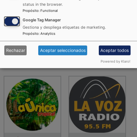
status in the browser.
Propósito
:
Functional
Google Tag Manager
Gestiona y despliega etiquetas de marketing.
Propósito
:
Analytics
La Karibeña
La RocknPop
Rechazar
Aceptar seleccionados
Aceptar todos
Powered by Klaro!