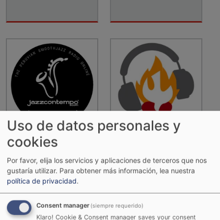
Uso de datos personales y
cookies
Jazz Contempo
Jesús vive radio
Por favor, elija los servicios y aplicaciones de terceros que nos
gustaría utilizar.
Para obtener más información, lea nuestra
política de privacidad
.
Consent manager
(siempre requerido)
Klaro! Cookie & Consent manager saves your consent