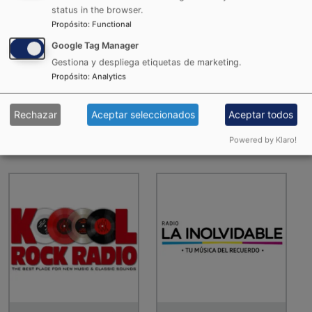
status in the browser.
Propósito
:
Functional
Google Tag Manager
Gestiona y despliega etiquetas de marketing.
Propósito
:
Analytics
Jireh Radio
JVM la Estación
Rechazar
Aceptar seleccionados
Aceptar todos
Internacional
Powered by Klaro!