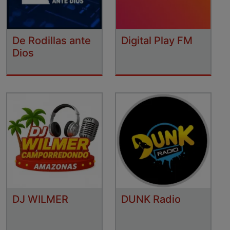
De Rodillas ante
Digital Play FM
Dios
DJ WILMER
DUNK Radio