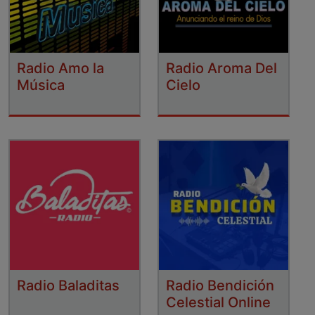
Radio Amo la
Radio Aroma Del
Música
Cielo
Radio Baladitas
Radio Bendición
Celestial Online