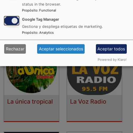
status in the browser.
La Karibeña
La RocknPop
Propósito
:
Functional
Google Tag Manager
Gestiona y despliega etiquetas de marketing.
Propósito
:
Analytics
Rechazar
Aceptar seleccionados
Aceptar todos
Powered by Klaro!
La única tropical
La Voz Radio