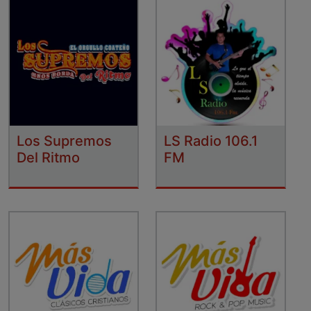
Los Supremos
LS Radio 106.1
Del Ritmo
FM