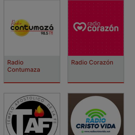
Radio
Radio Corazón
Contumaza