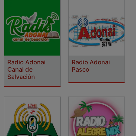
Radio Adonai
Radio Adonai
Canal de
Pasco
Salvación