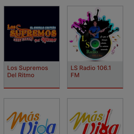
Los Supremos
LS Radio 106.1
Del Ritmo
FM