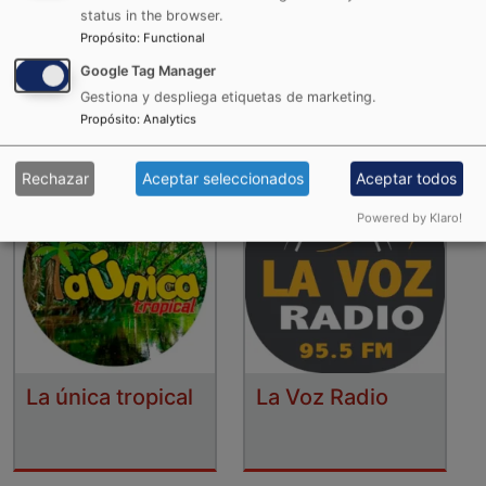
status in the browser.
Propósito
:
Functional
La Karibeña
La RocknPop
Google Tag Manager
Gestiona y despliega etiquetas de marketing.
Propósito
:
Analytics
Rechazar
Aceptar seleccionados
Aceptar todos
Powered by Klaro!
La única tropical
La Voz Radio