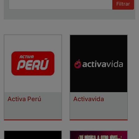
Filtrar
Activa Perú
Activavida