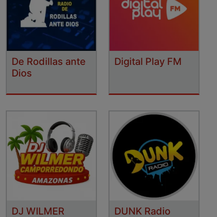
De Rodillas ante
Digital Play FM
Dios
DJ WILMER
DUNK Radio