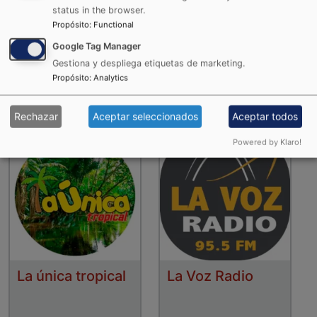
status in the browser.
Propósito
:
Functional
Google Tag Manager
La Karibeña
La RocknPop
Gestiona y despliega etiquetas de marketing.
Propósito
:
Analytics
Rechazar
Aceptar seleccionados
Aceptar todos
Powered by Klaro!
La única tropical
La Voz Radio