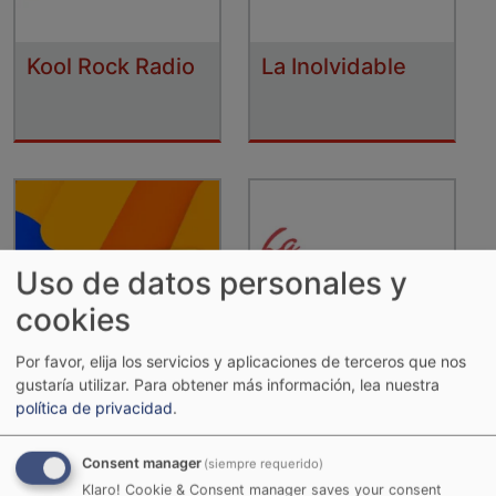
Kool Rock Radio
La Inolvidable
Uso de datos personales y
cookies
Por favor, elija los servicios y aplicaciones de terceros que nos
gustaría utilizar.
Para obtener más información, lea nuestra
La Karibeña
La RocknPop
política de privacidad
.
Consent manager
(siempre requerido)
Klaro! Cookie & Consent manager saves your consent