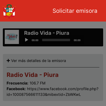
Main navigation
Solicitar emisora
Pasar al contenido principal
Radio Vida - Piura
Audio
00:00
00:00
Player
Ver más detalles de la emisora
Radio Vida - Piura
Frecuencia:
106.7 FM
Facebook:
https://www.facebook.com/profile.php?
id=100087566611133&mibextid=ZbWKwL