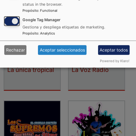
status in the browser.
Propósito
:
Functional
Google Tag Manager
Gestiona y despliega etiquetas de marketing.
Propósito
:
Analytics
Rechazar
Aceptar seleccionados
Aceptar todos
Powered by Klaro!
La única tropical
La Voz Radio