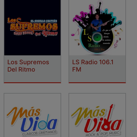
Los Supremos
LS Radio 106.1
Del Ritmo
FM