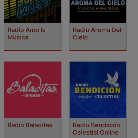
Radio Amo la
Radio Aroma Del
Música
Cielo
Radio Baladitas
Radio Bendición
Celestial Online