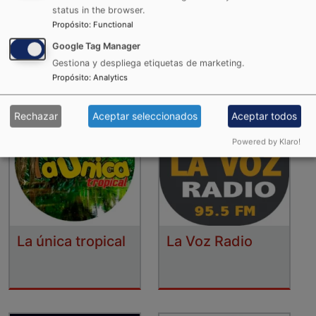
status in the browser.
La Karibeña
La RocknPop
Propósito
:
Functional
Google Tag Manager
Gestiona y despliega etiquetas de marketing.
Propósito
:
Analytics
Rechazar
Aceptar seleccionados
Aceptar todos
Powered by Klaro!
La única tropical
La Voz Radio