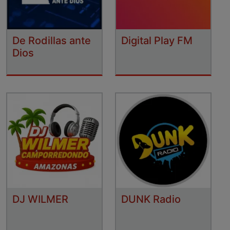
De Rodillas ante
Digital Play FM
Dios
DJ WILMER
DUNK Radio