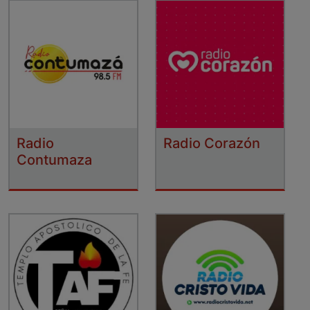
Radio
Radio Corazón
Contumaza