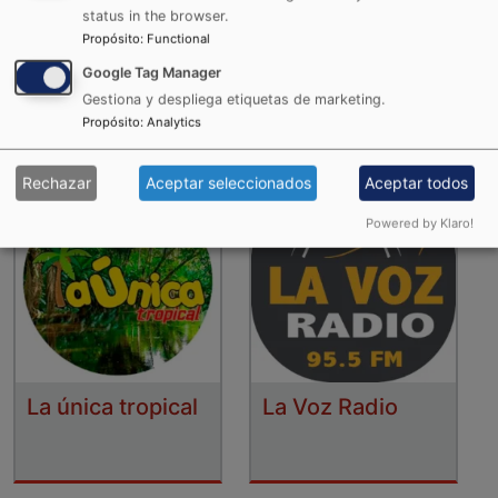
status in the browser.
Propósito
:
Functional
La Karibeña
La RocknPop
Google Tag Manager
Gestiona y despliega etiquetas de marketing.
Propósito
:
Analytics
Rechazar
Aceptar seleccionados
Aceptar todos
Powered by Klaro!
La única tropical
La Voz Radio