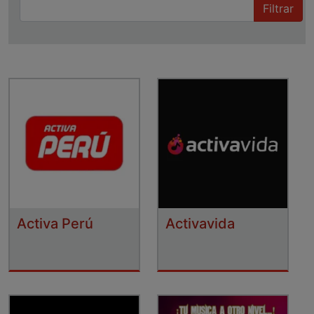
Filtrar
Activa Perú
Activavida