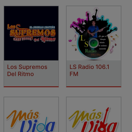
Los Supremos
LS Radio 106.1
Del Ritmo
FM