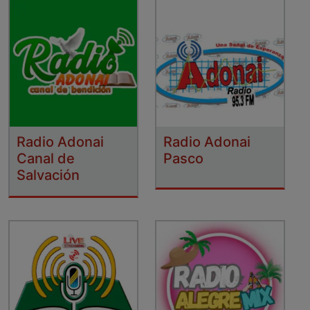
Radio Adonai
Radio Adonai
Canal de
Pasco
Salvación