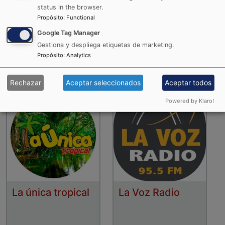
status in the browser.
Propósito
:
Functional
Google Tag Manager
La Karibeña
La RocknPop
Gestiona y despliega etiquetas de marketing.
Propósito
:
Analytics
Rechazar
Aceptar seleccionados
Aceptar todos
Powered by Klaro!
La única tropical
La Voz Radio