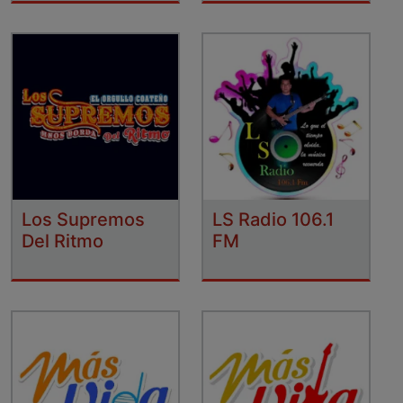
Los Supremos
LS Radio 106.1
Del Ritmo
FM