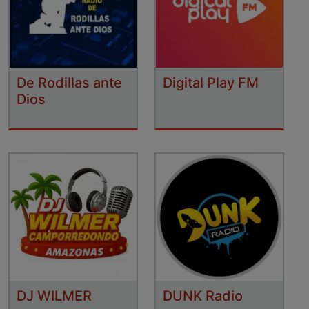
De Rodillas ante
Digital Play FM
Dios
DJ WILMER
DUNK Radio