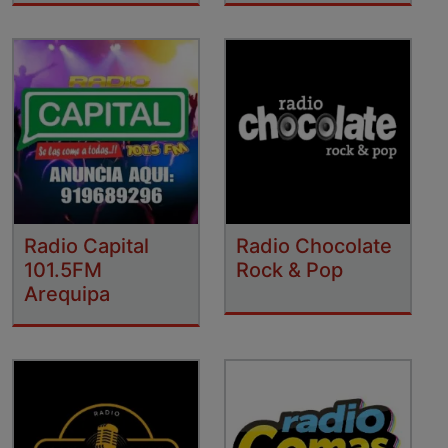
Radio Capital
Radio Chocolate
101.5FM
Rock & Pop
Arequipa