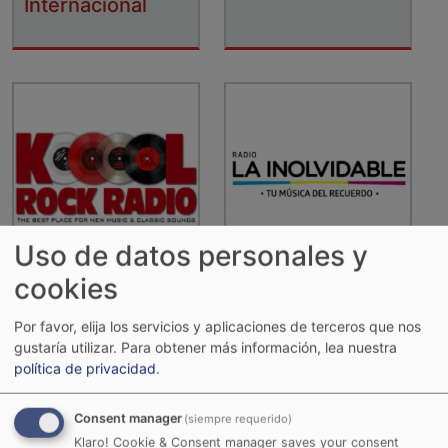
Internacional
Uso de datos personales y
cookies
Kool Rock Radio
La Inolvidable
Por favor, elija los servicios y aplicaciones de terceros que nos
gustaría utilizar.
Para obtener más información, lea nuestra
política de privacidad
.
Consent manager
(siempre requerido)
Klaro! Cookie & Consent manager saves your consent