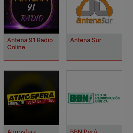
Antena 91 Radio
Antena Sur
Online
Atmosfera
BBN Perú