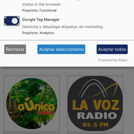
status in the browser.
Propósito
:
Functional
Google Tag Manager
Gestiona y despliega etiquetas de marketing.
Propósito
:
Analytics
La Karibeña
La RocknPop
Rechazar
Aceptar seleccionados
Aceptar todos
Powered by Klaro!