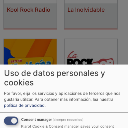
Kool Rock Radio
La Inolvidable
Uso de datos personales y
cookies
Por favor, elija los servicios y aplicaciones de terceros que nos
La Karibeña
La RocknPop
gustaría utilizar.
Para obtener más información, lea nuestra
política de privacidad
.
Consent manager
(siempre requerido)
Klaro! Cookie & Consent manager saves your consent