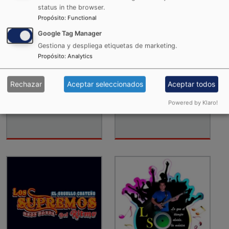
status in the browser.
Propósito
:
Functional
Google Tag Manager
Gestiona y despliega etiquetas de marketing.
Propósito
:
Analytics
Rechazar
Aceptar seleccionados
Aceptar todos
La única tropical
La Voz Radio
Powered by Klaro!